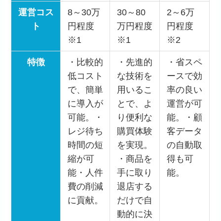
運営コス
8～30万
30～80
2～6万
ト
円程度
万円程度
円程度
※1
※1
※2
特徴
・比較的
・先進的
・省スペ
低コスト
な技術を
ースで効
で、簡単
用いるこ
率の良い
に導入が
とで、よ
運営が可
可能。・
り便利な
能。・顧
レジ待ち
購買体験
客データ
時間の短
を実現。
の自動取
縮が可
・商品を
得も可
能・人件
手に取り
能。
費の削減
退店する
に貢献。
だけで自
動的に決