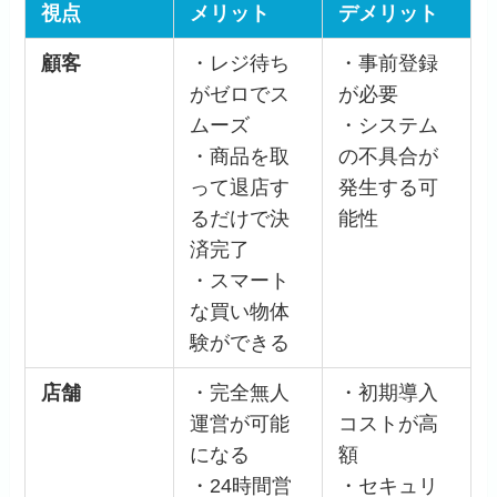
視点
メリット
デメリット
顧客
・レジ待ち
・事前登録
がゼロでス
が必要
ムーズ
・システム
・商品を取
の不具合が
って退店す
発生する可
るだけで決
能性
済完了
・スマート
な買い物体
験ができる
店舗
・完全無人
・初期導入
運営が可能
コストが高
になる
額
・24時間営
・セキュリ