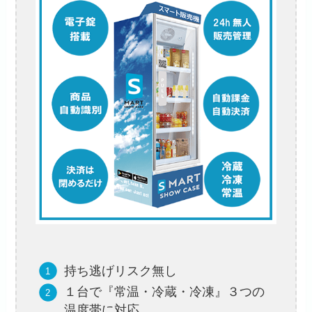
持ち逃げリスク無し
１台で『常温・冷蔵・冷凍』３つの
温度帯に対応