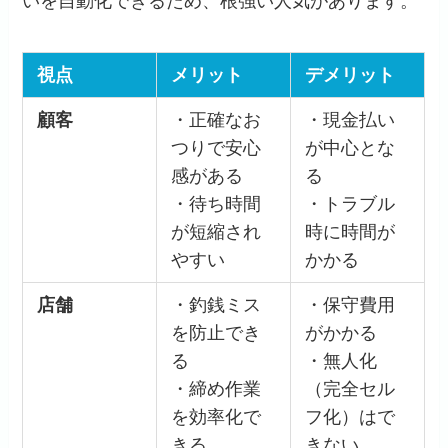
いを自動化できるため、根強い人気があります。
視点
メリット
デメリット
顧客
・正確なお
・現金払い
つりで安心
が中心とな
感がある
る
・待ち時間
・トラブル
が短縮され
時に時間が
やすい
かかる
店舗
・釣銭ミス
・保守費用
を防止でき
がかかる
る
・無人化
・締め作業
（完全セル
を効率化で
フ化）はで
きる
きない