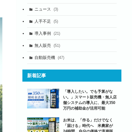
ニュース
(3)
人手不足
(5)
導入事例
(21)
無人販売
(51)
自動販売機
(47)
新着記事
「導入したい。でも予算がな
い。」スマート販売機・無人店
舗システムの導入に、最大350
万円の補助金が活用可能
お米は、「作る」だけでなく
「届ける」時代へ 米農家が
24時間、自分の価格で直接販