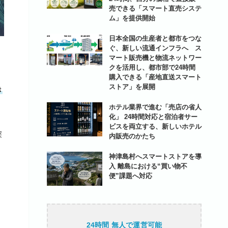
売できる「スマート直売システ
ム」を提供開始
日本全国の生産者と都市をつな
ぐ、新しい流通インフラへ ス
マート販売機と物流ネットワー
クを活用し、都市部で24時間
購入できる「産地直送スマート
ストア」を展開
き
ホテル業界で進む「売店の省人
化」 24時間対応と宿泊者サー
ビスを両立する、新しいホテル
深
内販売のかたち
神津島村へスマートストアを導
入 離島における“買い物不
便”課題へ対応
24時間 無人で運営可能